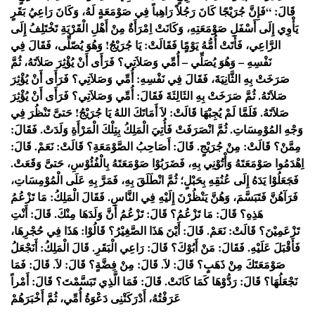
قَالَ: “فَإِنَّ جُرَيْجًا كَانَ رَجُلاً رَاهِباً فِي صَوْمَعَةٍ لَهُ، وَكَانَ رَاعِيُ بَقَرٍ
يَأْوِي إِلَى أَسْفَلِ صَوْمَعَتِهِ، وَكَانَتْ اِمْرَأَةٌ مِنْ أَهْلِ الْقَرْيَةِ تَخْتَلِفُ إِلَى
الرَّاعِي، فَأَتَتْ أُمُّهُ يَوْمًٍا فَقَالَتْ: يَا جُرَيْجُ! وَهُوَ يُصّلِّى، فَقَالَ فِي
نَفْسِهِ – وَهُوَ يُصَلِّي – أُمِّي وَصَلاَتِي؟ فَرَأَى أَنْ يُؤْثِرَ صَلاَتَهُ، ثُمَّ
صَرَخَتْ بِهِ الثَّانِيَةَ، فَقَالَ فِي نَفْسِهِ: أُمِّي وَصَلاَتِي؟ فَرَأَى أَنْ يُؤْثِرَ
صَلاَتَهُ. ثُمَّ صَرَخَتْ بِهِ الثَالِثَةَ فَقَالَ: أُمِّي وَصَلاَتِي؟ فَرَأَى أَنْ يُؤْثِرَ
صَلاَتَهُ. فَلَمَّا لَمْ يُجِبْهَا قَالَتْ: لاَ أَمَاتَكَ اللهُ يَا جُرَيْجُ! حَتىَّ تَنْظُرَ فِي
وَجْهِ المُوْمِسَاتِ. ثُمَّ انْصَرَفَتْ فَأُتِيَ الْمَلِكُ بِتِلْكَ الْمَرْأَةِ وَلَدَتْ. فَقَالَ:
مِمَّنْ؟ قَالَتْ: مِنْ جُرَيْجٍ. قَالَ: أَصَاحِبُ الصَّوْمَعَةِ؟ قَالَتْ: نَعَمْ. قَالَ:
اِهْدَمُوا صَوْمَعَتَهُ وَأْتُوْنِي بِهِ، فَضَرَبُوْا صَوْمَعَتَهُ بِالْفُئُوْسِ، حَتىَّ وَقَعَتْ.
فَجَعَلُوْا يَدَهُ إِلَى عُنُقِهِ بِحَبْلٍ؛ ثُمَّ انْطَلَقَ بِهِ، فَمَرَّ بِهِ عَلَى الْمُوْمِسَاتِ،
فَرَآهُنَّ فَتَبَسَّمَ، وَهُنَّ يَنْظُرْنَ إِلَيْهِ فِي النَّاسِ. فَقَالَ الْمَلِكُ: مَا تَزْعُمُ
هَذِهِ؟ قَالَ: مَا تَزْعُمُ؟ قَالَ: تَزْعُمُ أَنَّ وَلَدَهَا مِنْكَ. قَالَ: أَنْتِ
تَزْعَمِيْنَ؟ قَالَتْ: نَعَمْ. قَالَ: أَيْنَ هَذَا الصَّغِيْرُ؟ قَالُوْا: هَذَا فِي حُجْرِهَا،
فَأَقْبَلَ عَلَيْهِ. فَقَالَ: مَنْ أَبُوْكَ؟ قَالَ: رَاعِي الْبَقَرِ. قَالَ الْمَلِكُ: أَنَجْعَلُ
صَوْمَعَتَكَ مِنْ ذَهَبٍ؟ قَالَ: لاَ. قَالَ: مِنْ فِضَّةٍ؟ قَالَ: لاَ. قَالَ: فَمَا
نَجْعَلُهَا؟ قَالَ: رَدُّوْهَا كَمَا كَانَتْ. قَالَ: فَمَا الَّذِي تَبَسَّمْتَ؟ قَالَ: أَمْراً
عَرَفْتُهُ، أَدْرَكَتْنِى دَعْوَةُ أُمِّي، ثُمَّ أَخْبَرَهُمْ