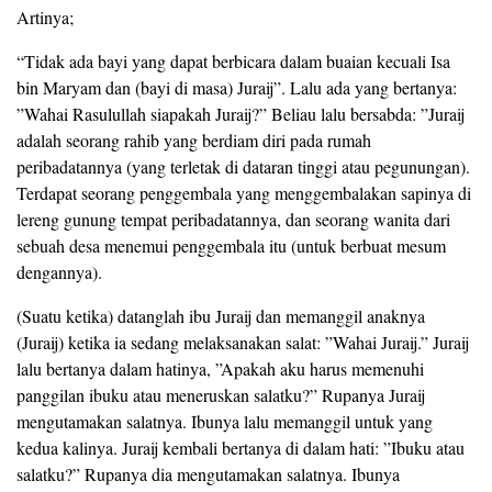
Artinya;
“Tidak ada bayi yang dapat berbicara dalam buaian kecuali Isa
bin Maryam dan (bayi di masa) Juraij”. Lalu ada yang bertanya:
”Wahai Rasulullah siapakah Juraij?” Beliau lalu bersabda: ”Juraij
adalah seorang rahib yang berdiam diri pada rumah
peribadatannya (yang terletak di dataran tinggi atau pegunungan).
Terdapat seorang penggembala yang menggembalakan sapinya di
lereng gunung tempat peribadatannya, dan seorang wanita dari
sebuah desa menemui penggembala itu (untuk berbuat mesum
dengannya).
(Suatu ketika) datanglah ibu Juraij dan memanggil anaknya
(Juraij) ketika ia sedang melaksanakan salat: ”Wahai Juraij.” Juraij
lalu bertanya dalam hatinya, ”Apakah aku harus memenuhi
panggilan ibuku atau meneruskan salatku?” Rupanya Juraij
mengutamakan salatnya. Ibunya lalu memanggil untuk yang
kedua kalinya. Juraij kembali bertanya di dalam hati: ”Ibuku atau
salatku?” Rupanya dia mengutamakan salatnya. Ibunya