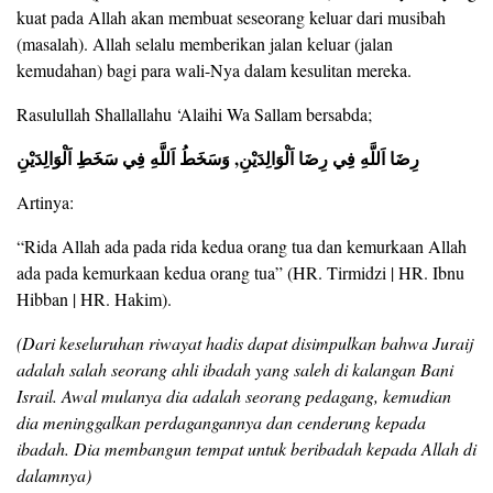
kuat pada Allah akan membuat seseorang keluar dari musibah
(masalah). Allah selalu memberikan jalan keluar (jalan
kemudahan) bagi para wali-Nya dalam kesulitan mereka.
Rasulullah Shallallahu ‘Alaihi Wa Sallam bersabda;
رِضَا اَللَّهِ فِي رِضَا اَلْوَالِدَيْنِ, وَسَخَطُ اَللَّهِ فِي سَخَطِ اَلْوَالِدَيْنِ
Artinya:
“Rida Allah ada pada rida kedua orang tua dan kemurkaan Allah
ada pada kemurkaan kedua orang tua” (HR. Tirmidzi | HR. Ibnu
Hibban | HR. Hakim).
(Dari keseluruhan riwayat hadis dapat disimpulkan bahwa Juraij
adalah salah seorang ahli ibadah yang saleh di kalangan Bani
Israil. Awal mulanya dia adalah seorang pedagang, kemudian
dia meninggalkan perdagangannya dan cenderung kepada
ibadah. Dia membangun tempat untuk beribadah kepada Allah di
dalamnya)