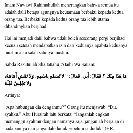
Imam Nawawi Rahimahullah menerangkan bahwa semua itu
adalah dalil betapa agungnya keutamaan berbakti kepada kedua
orang tua. Berbakti kepada kedua orang tua lebih utama
dibandingkan berjihad.
Hal ini menjadi dalil bahwa tidak boleh seseorang pergi berjihad
kecuali setelah mendapatkan izin dari keduanya apabila keduanya
muslim atau salah satunya muslim.
Sabda Rasulullah Shallallahu ‘Alaihi Wa Sallam;
مَا هَذَا مِنْكَ ؟ فَقَالَ: أَبِي. فَقالَ: ” لاَ تُسَمِّهِ بِاسْمِهِ، وَلاَ تَمْشِ أَمَامَهُ،
وَلاَ تَجْلِسْ قَبْلَهُ
Artinya:
“Apa hubungan dia denganmu?” Orang itu menjawab: “Dia
ayahku.” Abu Hurairah lalu berkata: “Janganlah engkau
memanggil ayahmu dengan namanya saja, janganlah berjalan di
hadapannya dan janganlah duduk sebelum ia duduk” (HR.