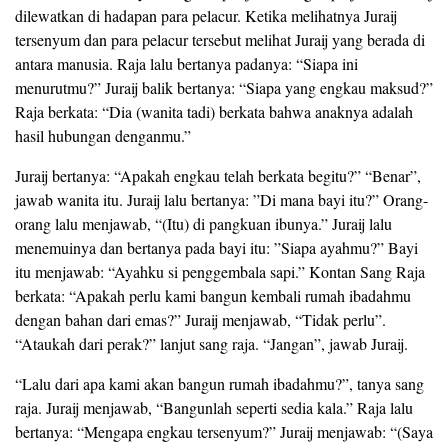
dilewatkan di hadapan para pelacur. Ketika melihatnya Juraij
tersenyum dan para pelacur tersebut melihat Juraij yang berada di
antara manusia. Raja lalu bertanya padanya: “Siapa ini
menurutmu?” Juraij balik bertanya: “Siapa yang engkau maksud?”
Raja berkata: “Dia (wanita tadi) berkata bahwa anaknya adalah
hasil hubungan denganmu.”
Juraij bertanya: “Apakah engkau telah berkata begitu?” “Benar”,
jawab wanita itu. Juraij lalu bertanya: ”Di mana bayi itu?” Orang-
orang lalu menjawab, “(Itu) di pangkuan ibunya.” Juraij lalu
menemuinya dan bertanya pada bayi itu: ”Siapa ayahmu?” Bayi
itu menjawab: “Ayahku si penggembala sapi.” Kontan Sang Raja
berkata: “Apakah perlu kami bangun kembali rumah ibadahmu
dengan bahan dari emas?” Juraij menjawab, “Tidak perlu”.
“Ataukah dari perak?” lanjut sang raja. “Jangan”, jawab Juraij.
“Lalu dari apa kami akan bangun rumah ibadahmu?”, tanya sang
raja. Juraij menjawab, “Bangunlah seperti sedia kala.” Raja lalu
bertanya: “Mengapa engkau tersenyum?” Juraij menjawab: “(Saya