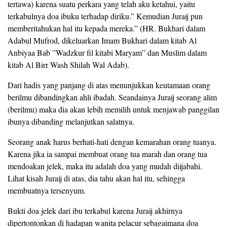
tertawa) karena suatu perkara yang telah aku ketahui, yaitu
terkabulnya doa ibuku terhadap diriku.” Kemudian Juraij pun
memberitahukan hal itu kepada mereka.” (HR. Bukhari dalam
Adabul Mufrod, dikeluarkan Imam Bukhari dalam kitab Al
Anbiyaa Bab ”Wadzkur fil kitabi Maryam” dan Muslim dalam
kitab Al Birr Wash Shilah Wal Adab).
Dari hadis yang panjang di atas menunjukkan keutamaan orang
berilmu dibandingkan ahli ibadah. Seandainya Juraij seorang alim
(berilmu) maka dia akan lebih memilih untuk menjawab panggilan
ibunya dibanding melanjutkan salatnya.
Seorang anak harus berhati-hati dengan kemarahan orang tuanya.
Karena jika ia sampai membuat orang tua marah dan orang tua
mendoakan jelek, maka itu adalah doa yang mudah diijabahi.
Lihat kisah Juraij di atas, dia tahu akan hal itu, sehingga
membuatnya tersenyum.
Bukti doa jelek dari ibu terkabul karena Juraij akhirnya
dipertontonkan di hadapan wanita pelacur sebagaimana doa