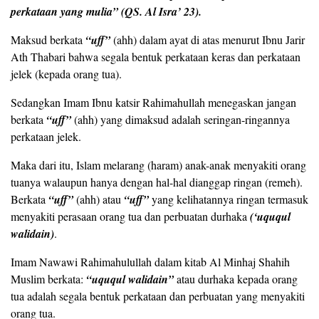
perkataan yang mulia” (QS. Al Isra’ 23).
Maksud berkata
“uff”
(ahh) dalam ayat di atas menurut Ibnu Jarir
Ath Thabari bahwa segala bentuk perkataan keras dan perkataan
jelek (kepada orang tua).
Sedangkan Imam Ibnu katsir Rahimahullah menegaskan jangan
berkata
“uff”
(ahh) yang dimaksud adalah seringan-ringannya
perkataan jelek.
Maka dari itu, Islam melarang (haram) anak-anak menyakiti orang
tuanya walaupun hanya dengan hal-hal dianggap ringan (remeh).
Berkata
“uff”
(ahh) atau
“uff”
yang kelihatannya ringan termasuk
menyakiti perasaan orang tua dan perbuatan durhaka
(‘uququl
walidain)
.
Imam Nawawi Rahimahulullah dalam kitab Al Minhaj Shahih
Muslim berkata:
“uququl walidain”
atau durhaka kepada orang
tua adalah segala bentuk perkataan dan perbuatan yang menyakiti
orang tua.