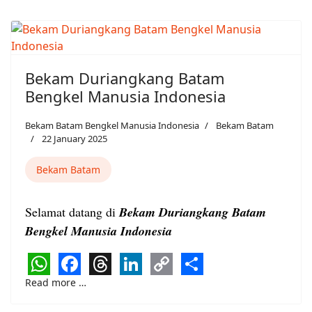
Link
Bekam Duriangkang Batam
Bengkel Manusia Indonesia
Bekam Batam Bengkel Manusia Indonesia
Bekam Batam
22 January 2025
Bekam Batam
Selamat datang di
Bekam Duriangkang Batam
Bengkel Manusia Indonesia
WhatsApp
Facebook
Threads
LinkedIn
Copy
Share
Read more …
Link