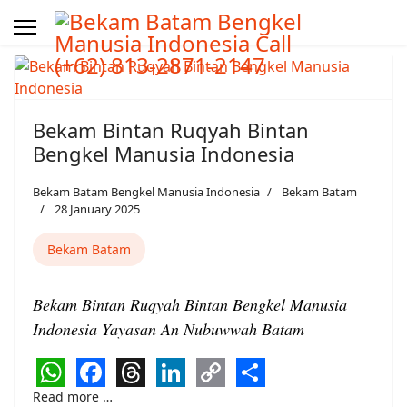
Bekam Bintan Ruqyah Bintan
Bengkel Manusia Indonesia
Bekam Batam Bengkel Manusia Indonesia
Bekam Batam
28 January 2025
Bekam Batam
Bekam Bintan Ruqyah Bintan Bengkel Manusia
Indonesia Yayasan An Nubuwwah Batam
WhatsApp
Facebook
Threads
LinkedIn
Copy
Share
Read more …