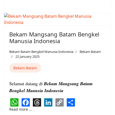
Link
Bekam Mangsang Batam Bengkel
Manusia Indonesia
Bekam Batam Bengkel Manusia Indonesia
Bekam Batam
22 January 2025
Bekam Batam
Selamat datang di
Bekam Mangsang Batam
Bengkel Manusia Indonesia
WhatsApp
Facebook
Threads
LinkedIn
Copy
Share
Read more …