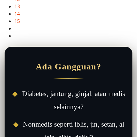
13
14
15
Ada Gangguan?
◆
Diabetes, jantung, ginjal, atau medis
selainnya?
◆
Nonmedis seperti iblis, jin, setan, al