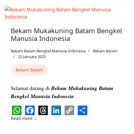
Bekam Mukakuning Batam Bengkel
Manusia Indonesia
Bekam Batam Bengkel Manusia Indonesia
Bekam Batam
22 January 2025
Bekam Batam
Selamat datang di
Bekam Mukakuning Batam
Bengkel Manusia Indonesia
WhatsApp
Facebook
Threads
LinkedIn
Copy
Share
Read more …
Link