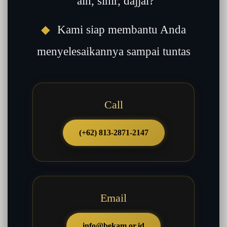
‘ain, sihir, dajjal?
◆
Kami siap membantu Anda
menyelesaikannya sampai tuntas
Call
(+62) 813-2871-2147
Email
info@bekam.or.id