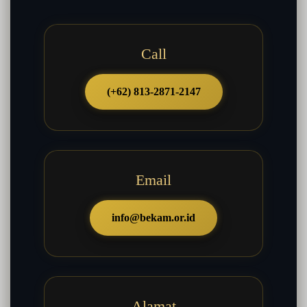
Call
(+62) 813-2871-2147
Email
info@bekam.or.id
Alamat