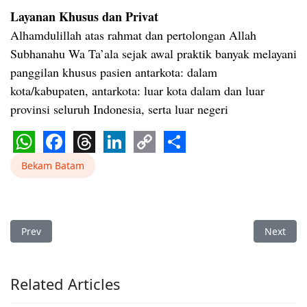
Layanan Khusus dan Privat
Alhamdulillah atas rahmat dan pertolongan Allah
Subhanahu Wa Ta’ala sejak awal praktik banyak melayani
panggilan khusus pasien antarkota: dalam
kota/kabupaten, antarkota: luar kota dalam dan luar
provinsi seluruh Indonesia, serta luar negeri
WhatsApp
Facebook
Threads
LinkedIn
Copy
Share
Bekam Batam
Link
Previous article: Bekam Dabo Singkep Ruqyah Dabo Singkep 
Next art
Prev
Next
Related Articles