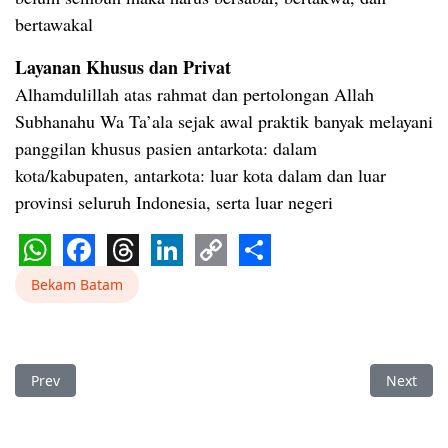
bertawakal
Layanan Khusus dan Privat
Alhamdulillah atas rahmat dan pertolongan Allah
Subhanahu Wa Ta’ala sejak awal praktik banyak melayani
panggilan khusus pasien antarkota: dalam
kota/kabupaten, antarkota: luar kota dalam dan luar
provinsi seluruh Indonesia, serta luar negeri
WhatsApp
Facebook
Threads
LinkedIn
Copy
Share
Bekam Batam
Link
Previous article: Bekam Di Batu Ampar Ruqyah Di Batu Ampar
Next art
Prev
Next