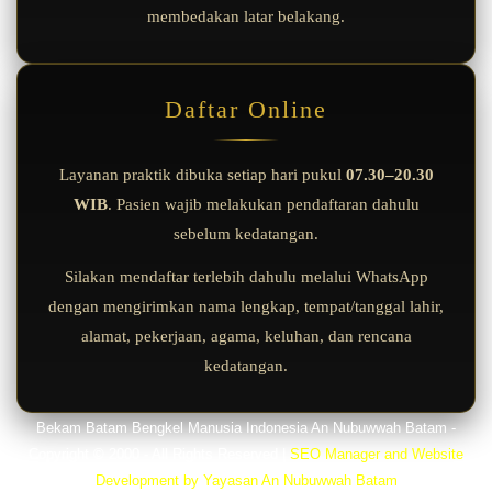
membedakan latar belakang.
Daftar Online
Layanan praktik dibuka setiap hari pukul
07.30–20.30
WIB
. Pasien wajib melakukan pendaftaran dahulu
sebelum kedatangan.
Silakan mendaftar terlebih dahulu melalui WhatsApp
dengan mengirimkan nama lengkap, tempat/tanggal lahir,
alamat, pekerjaan, agama, keluhan, dan rencana
kedatangan.
Bekam Batam Bengkel Manusia Indonesia An Nubuwwah Batam -
Copyright © 2000 - All Rights Reserved
|
SEO Manager and Website
Development by Yayasan An Nubuwwah Batam