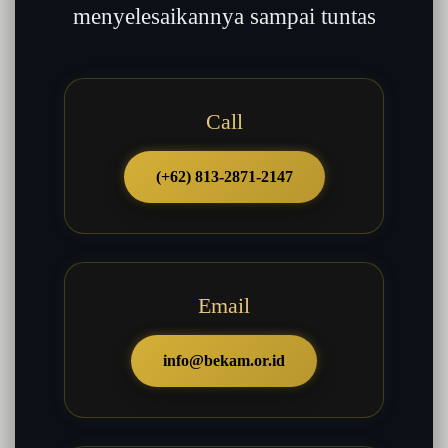
menyelesaikannya sampai tuntas
Call
(+62) 813-2871-2147
Email
info@bekam.or.id