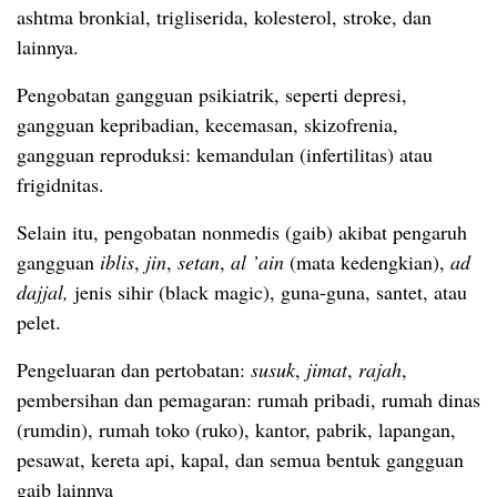
ashtma bronkial, trigliserida, kolesterol, stroke, dan
lainnya.
Pengobatan gangguan psikiatrik, seperti depresi,
gangguan kepribadian, kecemasan, skizofrenia,
gangguan reproduksi: kemandulan (infertilitas) atau
frigidnitas.
Selain itu, pengobatan nonmedis (gaib) akibat pengaruh
gangguan
iblis
,
jin
,
setan
,
al ’ain
(mata kedengkian),
ad
dajjal,
jenis sihir (black magic), guna-guna, santet, atau
pelet.
Pengeluaran dan pertobatan:
susuk
,
jimat
,
rajah
,
pembersihan dan pemagaran: rumah pribadi, rumah dinas
(rumdin), rumah toko (ruko), kantor, pabrik, lapangan,
pesawat, kereta api, kapal, dan semua bentuk gangguan
gaib lainnya