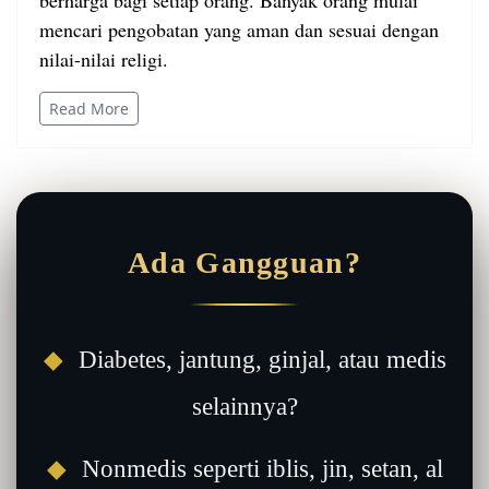
berharga bagi setiap orang. Banyak orang mulai
mencari pengobatan yang aman dan sesuai dengan
nilai-nilai religi.
Read More
Ada Gangguan?
◆
Diabetes, jantung, ginjal, atau medis
selainnya?
◆
Nonmedis seperti iblis, jin, setan, al