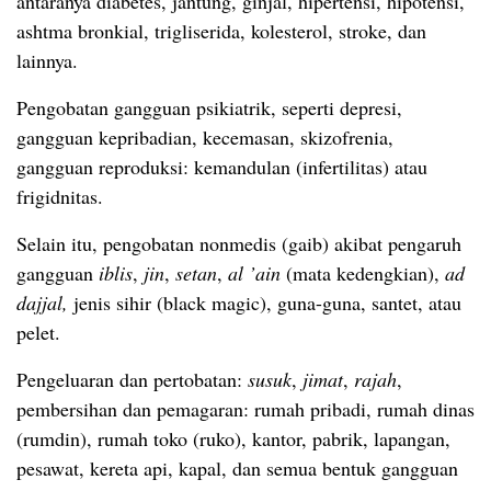
antaranya diabetes, jantung, ginjal, hipertensi, hipotensi,
ashtma bronkial, trigliserida, kolesterol, stroke, dan
lainnya.
Pengobatan gangguan psikiatrik, seperti depresi,
gangguan kepribadian, kecemasan, skizofrenia,
gangguan reproduksi: kemandulan (infertilitas) atau
frigidnitas.
Selain itu, pengobatan nonmedis (gaib) akibat pengaruh
gangguan
iblis
,
jin
,
setan
,
al ’ain
(mata kedengkian),
ad
dajjal,
jenis sihir (black magic), guna-guna, santet, atau
pelet.
Pengeluaran dan pertobatan:
susuk
,
jimat
,
rajah
,
pembersihan dan pemagaran: rumah pribadi, rumah dinas
(rumdin), rumah toko (ruko), kantor, pabrik, lapangan,
pesawat, kereta api, kapal, dan semua bentuk gangguan