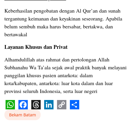
Keberhasilan pengobatan dengan Al Qur’an dan sunah
tergantung keimanan dan keyakinan seseorang. Apabila
belum sembuh maka harus bersabar, bertakwa, dan
bertawakal
Layanan Khusus dan Privat
Alhamdulillah atas rahmat dan pertolongan Allah
Subhanahu Wa Ta’ala sejak awal praktik banyak melayani
panggilan khusus pasien antarkota: dalam
kota/kabupaten, antarkota: luar kota dalam dan luar
provinsi seluruh Indonesia, serta luar negeri
WhatsApp
Facebook
Threads
LinkedIn
Copy
Share
Bekam Batam
Link