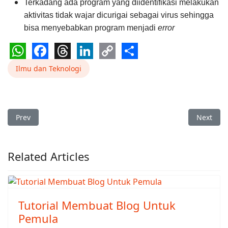
Terkadang ada program yang diidentifikasi melakukan
aktivitas tidak wajar dicurigai sebagai virus sehingga
bisa menyebabkan program menjadi
error
WhatsApp
Facebook
Threads
LinkedIn
Copy
Share
Ilmu dan Teknologi
Link
Previous article: Gadis Mabuk Posting File Secara Otomatis
Next art
Prev
Next
Related Articles
Tutorial Membuat Blog Untuk
Pemula