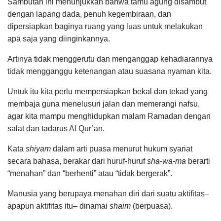
Sambutan ini menunjukkan bahwa tamu agung disambut
dengan lapang dada, penuh kegembiraan, dan
dipersiapkan baginya ruang yang luas untuk melakukan
apa saja yang diinginkannya.
Artinya tidak menggerutu dan menganggap kehadiarannya
tidak mengganggu ketenangan atau suasana nyaman kita.
Untuk itu kita perlu mempersiapkan bekal dan tekad yang
membaja guna menelusuri jalan dan memerangi nafsu,
agar kita mampu menghidupkan malam Ramadan dengan
salat dan tadarus Al Qur’an.
Kata
shiyam
dalam arti puasa menurut hukum syariat
secara bahasa, berakar dari huruf-huruf
sha-wa-ma
berarti
“menahan” dan “berhenti” atau “tidak bergerak”.
Manusia yang berupaya menahan diri dari suatu aktifitas–
apapun aktifitas itu– dinamai
shaim
(berpuasa).