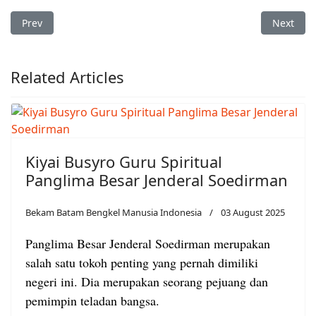
Previous article: Ramadan Ke-2: Keutamaan Beramal Saat R
Next art
Prev
Next
Related Articles
Kiyai Busyro Guru Spiritual
Panglima Besar Jenderal Soedirman
Bekam Batam Bengkel Manusia Indonesia
03 August 2025
Panglima Besar Jenderal Soedirman merupakan
salah satu tokoh penting yang pernah dimiliki
negeri ini. Dia merupakan seorang pejuang dan
pemimpin teladan bangsa.