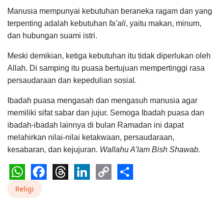
Manusia mempunyai kebutuhan beraneka ragam dan yang
terpenting adalah kebutuhan
fa’ali
, yaitu makan, minum,
dan hubungan suami istri.
Meski demikian, ketiga kebutuhan itu tidak diperlukan oleh
Allah. Di samping itu puasa bertujuan mempertinggi rasa
persaudaraan dan kepedulian sosial.
Ibadah puasa mengasah dan mengasuh manusia agar
memiliki sifat sabar dan jujur. Semoga Ibadah puasa dan
ibadah-ibadah lainnya di bulan Ramadan ini dapat
melahirkan nilai-nilai ketakwaan, persaudaraan,
kesabaran, dan kejujuran.
Wallahu A’lam Bish Shawab.
WhatsApp
Facebook
Threads
LinkedIn
Copy
Share
Religi
Link