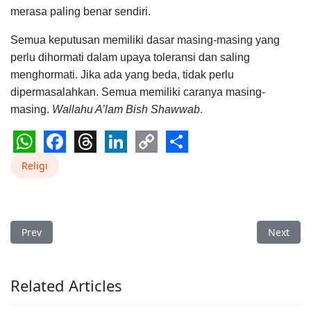
merasa paling benar sendiri.
Semua keputusan memiliki dasar masing-masing yang
perlu dihormati dalam upaya toleransi dan saling
menghormati. Jika ada yang beda, tidak perlu
dipermasalahkan. Semua memiliki caranya masing-
masing.
Wallahu A’lam Bish Shawwab
.
WhatsApp
Facebook
Threads
LinkedIn
Copy
Share
Religi
Link
Previous article: Ramadan Ke-30: Selamat Idul Fitri! Semoga 
Next art
Prev
Next
Related Articles