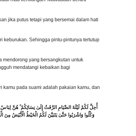
an jika putus tetapi yang bersemai dalam hati
ri keburukan. Sehingga pintu-pintunya tertutup
gga mendorong yang bersangkutan untuk
ungguh mendatangi kebaikan bagi
istri kamu pada suami adalah pakaian kamu, dan
أُحِلَّ لَكُمْ لَيْلَةَ الصِّيَامِ الرَّفَثُ إِلَىٰ نِسَائِكُمْ ۚ هُنَّ لِبَاس ۚ
وَكُلُوا وَاشْرَبُوا حَتَّىٰ يَتَبَيَّنَ لَكُمُ الْخَيْطُ الْأَبْيَضُ مِنَ الْخ