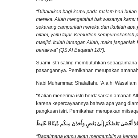
“Dihalalkan bagi kamu pada malam hari bulan
mereka. Allah mengetahui bahwasanya kamu 
sekarang campurilah mereka dan ikutilah apa 
hitam, yaitu fajar. Kemudian sempurnakanlah 
masjid. Itulah larangan Allah, maka janganl
bertakwa” (QS Al Baqarah 187).
Suami istri saling membutuhkan sebagaimana
pasangannya. Pernikahan merupakan amanah
Nabi Muhammad Shalallahu ‘Alaihi Wasallam 
“Kalian menerima istri berdasarkan amanah Al
karena kepercayaannya bahwa apa yang diaman
pangkuan istri. Pernikahan merupakan mitsaqa
َقَدْ أَفْضَىٰ بَعْضُكُمْ إِلَىٰ بَعْضٍ وَأَخَذْنَ مِنكُم مِّيثَاقًا غَلِيظً
“Bagaimana kamu akan mengambilnya kembali, p