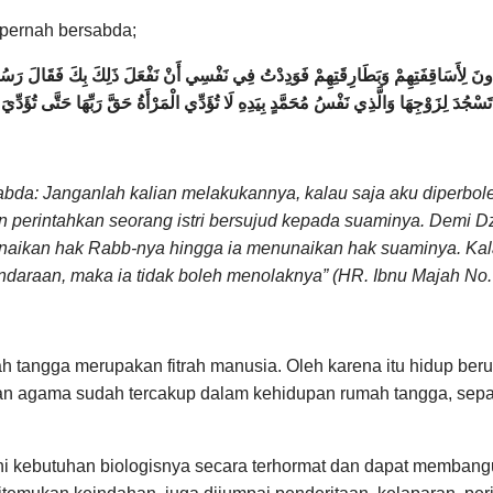
pernah bersabda;
ونَ لِأَسَاقِفَتِهِمْ وَبَطَارِقَتِهِمْ فَوَدِدْتُ فِي نَفْسِي أَنْ نَفْعَلَ ذَلِكَ بِكَ فَقَالَ رَسُولُ ا
ْ تَسْجُدَ لِزَوْجِهَا وَالَّذِي نَفْسُ مُحَمَّدٍ بِيَدِهِ لَا تُؤَدِّي الْمَرْأَةُ حَقَّ رَبِّهَا حَتَّى تُؤَدّ
sabda: Janganlah kalian melakukannya, kalau saja aku diperb
an perintahkan seorang istri bersujud kepada suaminya. Demi
nunaikan hak Rabb-nya hingga ia menunaikan hak suaminya. Kal
ndaraan, maka ia tidak boleh menolaknya” (HR. Ibnu Majah No.
tangga merupakan fitrah manusia. Oleh karena itu hidup beru
an agama sudah tercakup dalam kehidupan rumah tangga, sepa
hi kebutuhan biologisnya secara terhormat dan dapat membangu