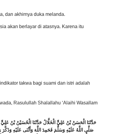
, dan akhirnya duka melanda.
a akan berlayar di atasnya. Karena itu
ndikator takwa bagi suami dan istri adalah
da, Rasulullah Shalallahu ‘Alaihi Wasallam
حَدَّثَنَا الْحَسَنُ بْنُ عَلِيٍّ الْخَلَّالُ حَدَّثَنَا الْحُسَيْنُ بْنُ عَل
صَلَّى اللَّهُ عَلَيْهِ وَسَلَّمَ فَحَمِدَ اللَّهَ وَأَثْنَى عَلَيْهِ وَذَكَّ