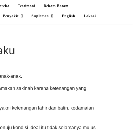
ereka
Testimoni
Bekam Batam
Penyakit
Suplemen
English
Lokasi
aku
 anak-anak.
inamakan sakinah karena ketenangan yang
yakni ketenangan lahir dan batin, kedamaian
nuju kondisi ideal itu tidak selamanya mulus