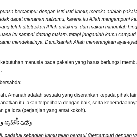
 puasa bercampur dengan istri-istri kamu; mereka adalah paka
tidak dapat menahan nafsumu, karena itu Allah mengampuni 
yang telah ditetapkan Allah untukmu, dan makan minumlah hin
puasa itu sampai datang malam, tetapi janganlah kamu campuri 
ah kamu mendekatinya. Demikianlah Allah menerangkan ayat-a
 kebutuhan manusia pada pakaian yang harus berfungsi memb
.
bersabda:
lah. Amanah adalah sesuatu yang diserahkan kepada pihak lai
atkan itu, akan terpelihara dengan baik, serta keberadaanny
n galidza (perjanjian yang amat kokoh).
وَكَيْفَ تَأْخُذُونَهُ و
adahal sebagian kamu telah bergaul (bercampur) dengan yang 