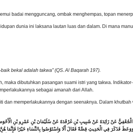
menemui badai mengguncang, ombak menghempas, topan menerpa
pan dunia ini laksana lautan luas dan dalam. Di mana manusi
baik bekal adalah takwa” (QS. Al Baqarah 197).
h, maka dibutuhkan pasangan suami istri yang takwa. Indikator-i
emperlakukannya sebagai amanah dari Allah.
i dan memperlakukannya dengan seenaknya. Dalam khutbah wa
ِيٍّ الْجُعْفِيُّ عَنْ زَائِدَةَ عَنْ شَبِيبِ بْنِ غَرْقَدَةَ عَنْ سُلَيْمَانَ بْنِ عَمْرِو بْنِ الْأَحْوَص
رَ وَوَعَظَ فَذَكَرَ فِي الْحَدِيثِ قِصَّةً فَقَالَ أَلَا وَاسْتَوْصُوا بِالنِّسَاءِ خَيْرًا فَإِنَّمَا هُنَّ 