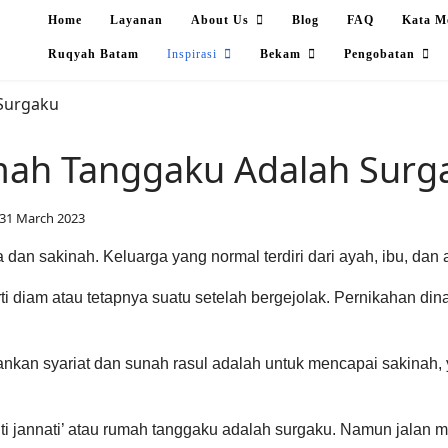
Home
Layanan
About Us
Blog
FAQ
Kata M
Ruqyah Batam
Inspirasi
Bekam
Pengobatan
ah Tanggaku Adalah Surg
31 March 2023
ga dan sakinah. Keluarga yang normal terdiri dari ayah, ibu, dan
ti diam atau tetapnya suatu setelah bergejolak. Pernikahan d
ankan syariat dan sunah rasul adalah untuk mencapai sakinah, 
i jannati’ atau rumah tanggaku adalah surgaku. Namun jalan me