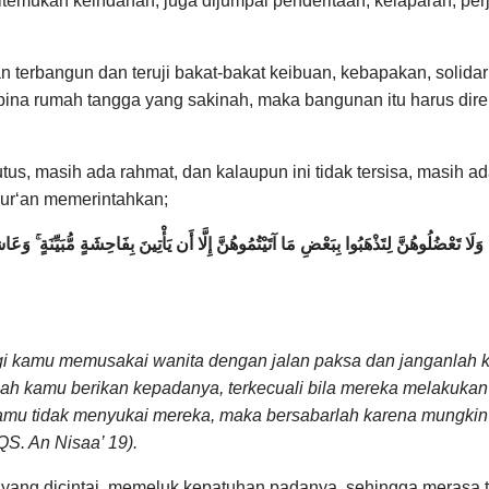
temukan keindahan, juga dijumpai penderitaan, kelaparan, perj
terbangun dan teruji bakat-bakat keibuan, kebapakan, solidar
 rumah tangga yang sakinah, maka bangunan itu harus direkat 
s, masih ada rahmat, dan kalaupun ini tidak tersisa, masih a
Qur‘an memerintahkan;
ًا ۖ وَلَا تَعْضُلُوهُنَّ لِتَذْهَبُوا بِبَعْضِ مَا آتَيْتُمُوهُنَّ إِلَّا أَن يَأْتِينَ بِفَاحِشَةٍ مُّبَيِّنَة
 bagi kamu memusakai wanita dengan jalan paksa dan janganl
ah kamu berikan kepadanya, terkecuali bila mereka melakukan 
amu tidak menyukai mereka, maka bersabarlah karena mungkin 
S. An Nisaa’ 19).
a yang dicintai, memeluk kepatuhan padanya, sehingga merasa 