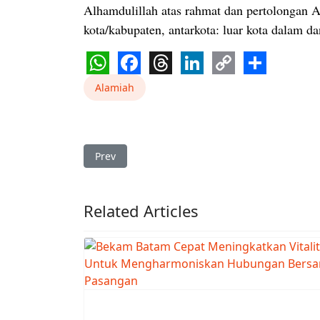
Alhamdulillah atas rahmat dan pertolongan A
kota/kabupaten, antarkota: luar kota dalam dan
WhatsApp
Facebook
Threads
LinkedIn
Copy
Share
Alamiah
Link
Previous article: Bekam Sakit Jantung Bekam 
Prev
Related Articles