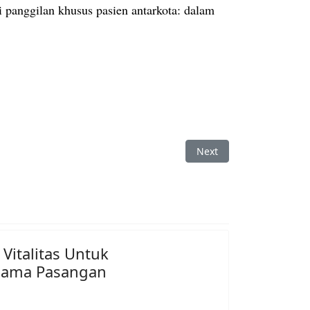
 panggilan khusus pasien antarkota: dalam
Next article: Bekam Sol
Next
italitas Untuk
sama Pasangan