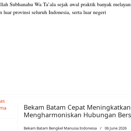
llah Subhanahu Wa Ta’ala sejak awal praktik banyak melayani
 luar provinsi seluruh Indonesia, serta luar negeri
Batam Bengkel Manusia Indonesia
Bekam Batam Cepat Meningkatkan V
Mengharmoniskan Hubungan Ber
Bekam Batam Bengkel Manusia Indonesia
06 June 2026