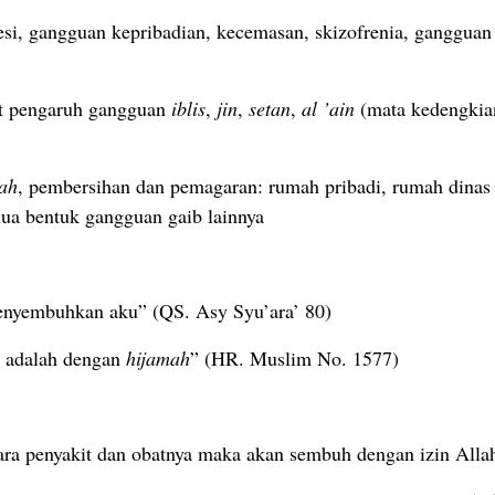
esi, gangguan kepribadian, kecemasan, skizofrenia, gangguan r
bat pengaruh gangguan
iblis
,
jin
,
setan
,
al ’ain
(mata kedengkia
jah
, pembersihan dan pemagaran: rumah pribadi, rumah dinas (
mua bentuk gangguan gaib lainnya
menyembuhkan aku” (QS. Asy Syu’ara’ 80)
n adalah dengan
hijamah
” (HR. Muslim No. 1577)
ntara penyakit dan obatnya maka akan sembuh dengan izin Al