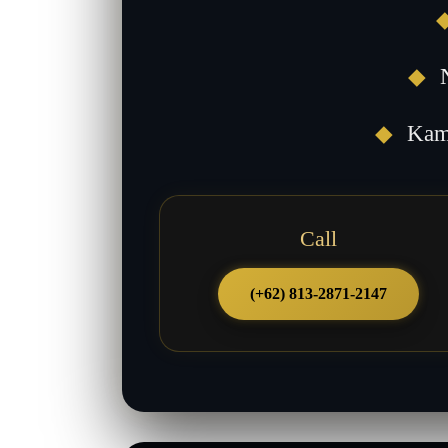
◆
N
◆
Kami
Call
(+62) 813-2871-2147