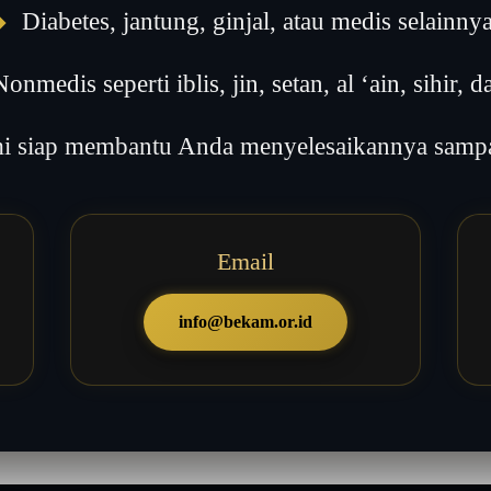
◆
Diabetes, jantung, ginjal, atau medis selainny
onmedis seperti iblis, jin, setan, al ‘ain, sihir, da
 siap membantu Anda menyelesaikannya sampai
Email
info@bekam.or.id