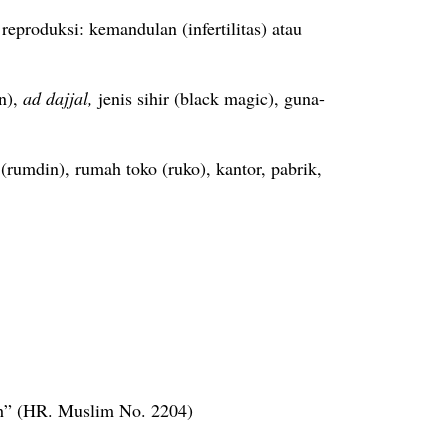
eproduksi: kemandulan (infertilitas) atau
n),
ad dajjal,
jenis sihir (black magic), guna-
rumdin), rumah toko (ruko), kantor, pabrik,
lah” (HR. Muslim No. 2204)