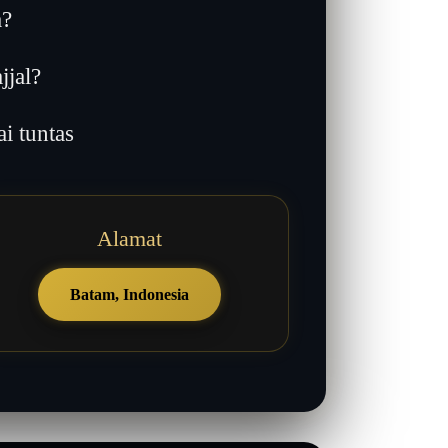
a?
jjal?
 tuntas
Alamat
Batam, Indonesia