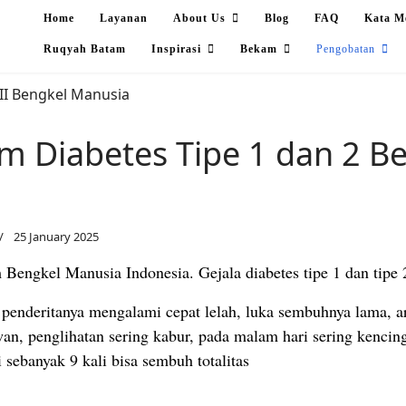
Home
Layanan
About Us
Blog
FAQ
Kata M
Ruqyah Batam
Inspirasi
Bekam
Pengobatan
 Diabetes Tipe 1 dan 2 B
25 January 2025
m Bengkel Manusia Indonesia.
Gejala diabetes tipe 1 dan tipe
enderitanya mengalami cepat lelah, luka sembuhnya lama, ar
awan, penglihatan sering kabur, pada malam hari sering kenci
 sebanyak 9 kali bisa sembuh totalitas