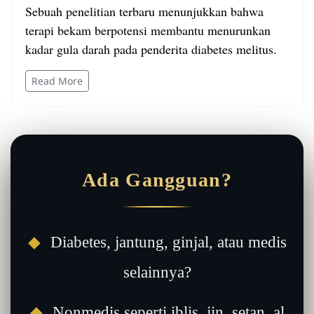
Sebuah penelitian terbaru menunjukkan bahwa
terapi bekam berpotensi membantu menurunkan
kadar gula darah pada penderita diabetes melitus.
Read More
Ada Gangguan?
◆
Diabetes, jantung, ginjal, atau medis
selainnya?
◆
Nonmedis seperti iblis, jin, setan, al