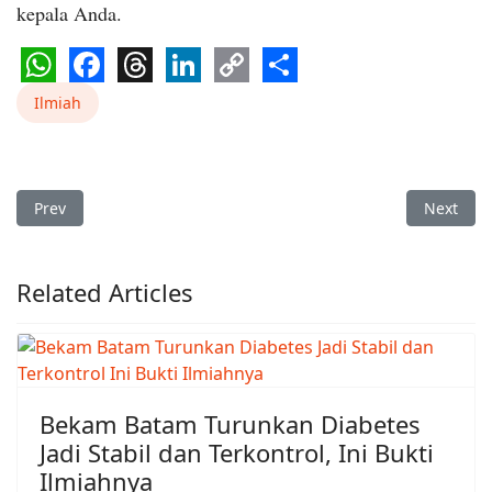
kepala Anda.
WhatsApp
Facebook
Threads
LinkedIn
Copy
Share
Ilmiah
Link
Previous article: Tinjauan Bekam Secara Medis Barat
Next arti
Prev
Next
Related Articles
Bekam Batam Turunkan Diabetes
Jadi Stabil dan Terkontrol, Ini Bukti
Ilmiahnya