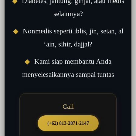
◆
Diabetes, jantung, ginjal, atau medis
selainnya?
◆
Nonmedis seperti iblis, jin, setan, al
‘ain, sihir, dajjal?
◆
Kami siap membantu Anda
menyelesaikannya sampai tuntas
Call
(+62) 813-2871-2147