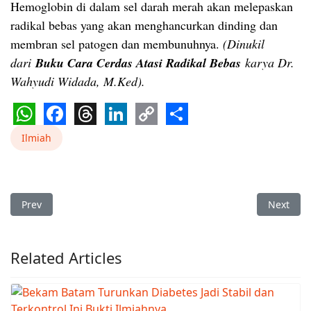
Hemoglobin di dalam sel darah merah akan melepaskan
radikal bebas yang akan menghancurkan dinding dan
membran sel patogen dan membunuhnya.
(Dinukil
dari
Buku Cara Cerdas Atasi Radikal Bebas
karya Dr.
Wahyudi Widada, M.Ked).
WhatsApp
Facebook
Threads
LinkedIn
Copy
Share
Ilmiah
Link
Previous article: Bekam Sembuhkan Hipertensi
Next arti
Prev
Next
Related Articles