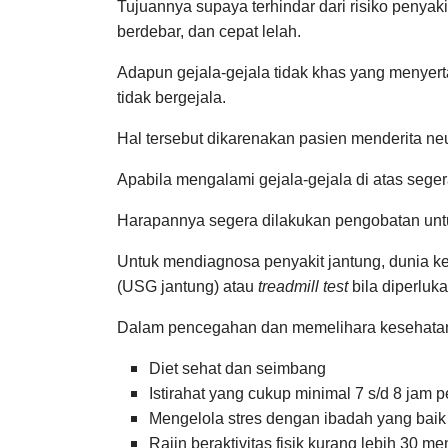
Tujuannya supaya terhindar dari risiko penyaki
berdebar, dan cepat lelah.
Adapun gejala-gejala tidak khas yang menyerta
tidak bergejala.
Hal tersebut dikarenakan pasien menderita neu
Apabila mengalami gejala-gejala di atas seg
Harapannya segera dilakukan pengobatan untu
Untuk mendiagnosa penyakit jantung, dunia k
(USG jantung) atau
treadmill test
bila diperluka
Dalam pencegahan dan memelihara kesehatan j
Diet sehat dan seimbang
Istirahat yang cukup minimal 7 s/d 8 jam p
Mengelola stres dengan ibadah yang baik
Rajin beraktivitas fisik kurang lebih 30 me