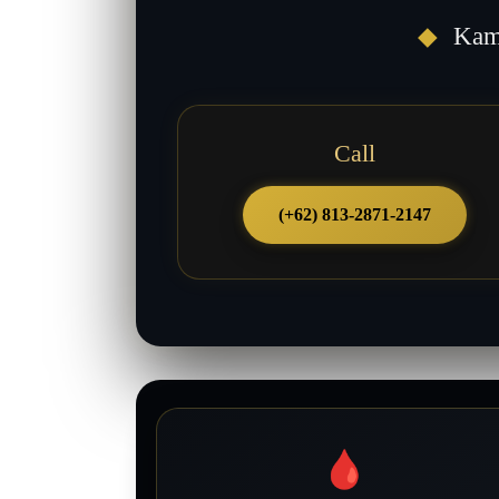
◆
Kami
Call
(+62) 813-2871-2147
🩸