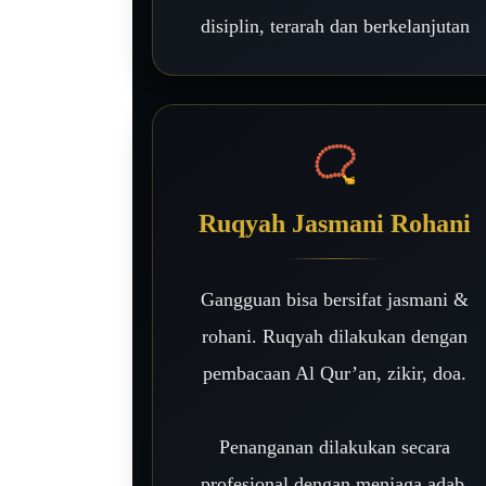
disiplin, terarah dan berkelanjutan
📿
Ruqyah Jasmani Rohani
Gangguan bisa bersifat jasmani &
rohani. Ruqyah dilakukan dengan
pembacaan Al Qur’an, zikir, doa.
Penanganan dilakukan secara
profesional dengan menjaga adab,