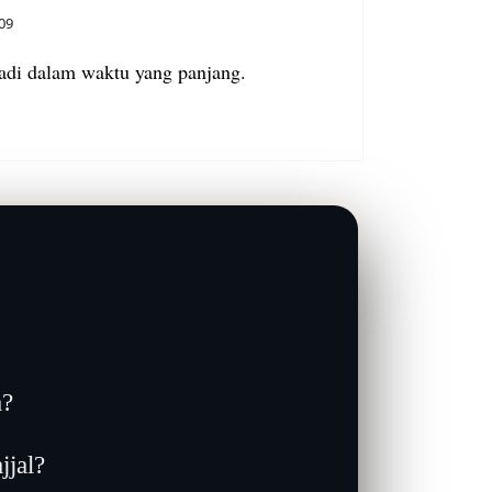
09
adi dalam waktu yang panjang.
a?
jjal?