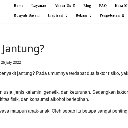
Home
Layanan
About Us
Blog
FAQ
Kata M
Ruqyah Batam
Inspirasi
Bekam
Pengobatan
 Jantung?
26 July 2022
enyakit jantung? Pada umumnya terdapat dua faktor risiko, yakn
in usia, jenis kelamin, genetik, dan keturunan. Sedangkan fakto
tifitas fisik, dan konsumsi alkohol berlebihan.
asa maupun anak-anak. Oleh sebab itu betapa sangat pentingny