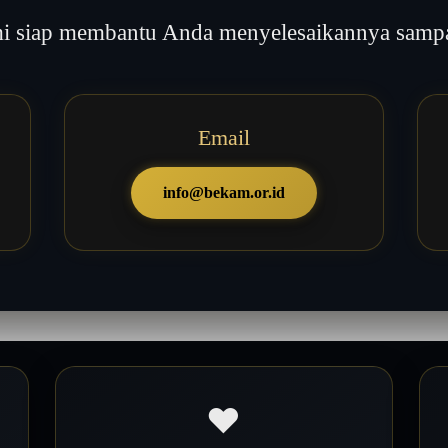
 siap membantu Anda menyelesaikannya sampai
Email
info@bekam.or.id
❤️