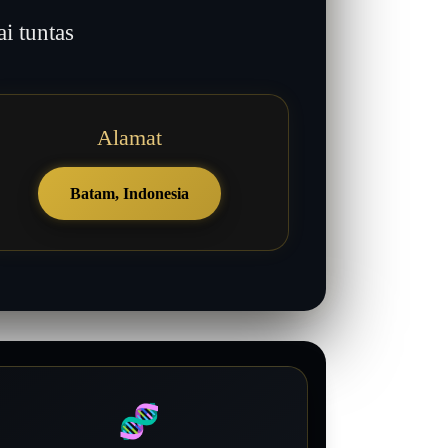
 tuntas
Alamat
Batam, Indonesia
🧬