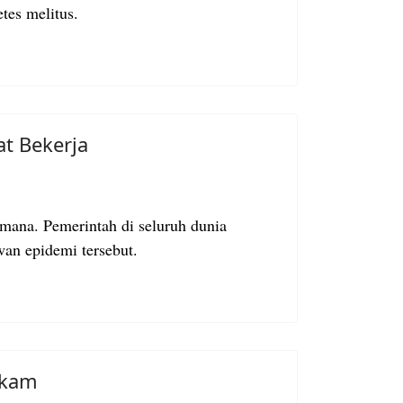
etes melitus.
at Bekerja
ana. Pemerintah di seluruh dunia
an epidemi tersebut.
ekam