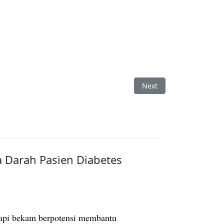
Next article: Efek Jika G
Next
 Darah Pasien Diabetes
rapi bekam berpotensi membantu