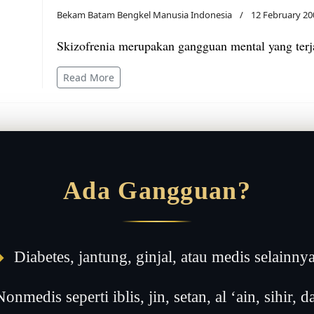
Bekam Batam Bengkel Manusia Indonesia
12 February 20
Skizofrenia merupakan gangguan mental yang terj
Read More
Ada Gangguan?
◆
Diabetes, jantung, ginjal, atau medis selainny
onmedis seperti iblis, jin, setan, al ‘ain, sihir, da