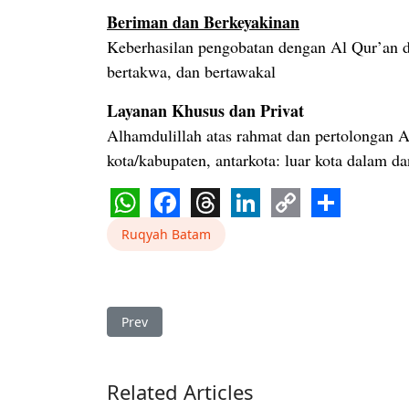
Beriman dan Berkeyakinan
Keberhasilan pengobatan dengan Al Qur’an d
bertakwa, dan bertawakal
Layanan Khusus dan Privat
Alhamdulillah atas rahmat dan pertolongan A
kota/kabupaten, antarkota: luar kota dalam dan
WhatsApp
Facebook
Threads
LinkedIn
Copy
Share
Ruqyah Batam
Link
Previous article: Ruqyah Di Sei Beduk Bekam D
Prev
Related Articles