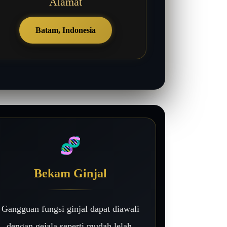
Alamat
Batam, Indonesia
🧬
Bekam Ginjal
Gangguan fungsi ginjal dapat diawali
dengan gejala seperti mudah lelah,