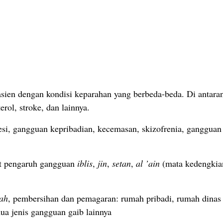
en dengan kondisi keparahan yang berbeda-beda. Di antaranya 
terol, stroke, dan lainnya.
esi, gangguan kepribadian, kecemasan, skizofrenia, gangguan r
bat pengaruh gangguan
iblis
,
jin
,
setan
,
al ’ain
(mata kedengkia
jah
, pembersihan dan pemagaran: rumah pribadi, rumah dinas (
mua jenis gangguan gaib lainnya