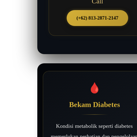
Call
(+62) 813-2871-2147
🩸
Bekam Diabetes
Kondisi metabolik seperti diabetes
memerlukan perhatian dan pengelolaa