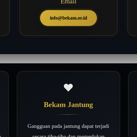
Email
info@bekam.or.id
❤️
Bekam Jantung
Gangguan pada jantung dapat terjadi
n
secara tiba-tiba dan memerlukan