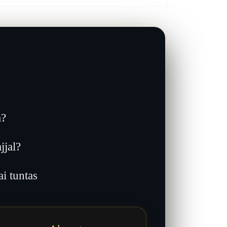
a?
jjal?
 tuntas