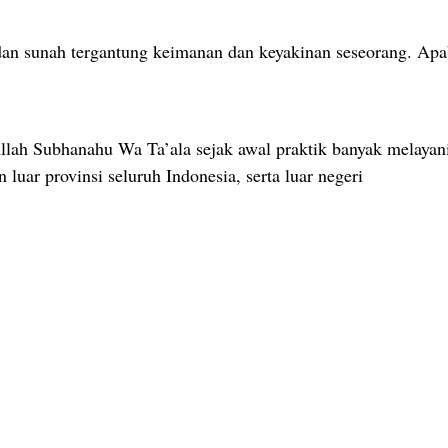
an sunah tergantung keimanan dan keyakinan seseorang. Apa
llah Subhanahu Wa Ta’ala sejak awal praktik banyak melayani
 luar provinsi seluruh Indonesia, serta luar negeri
i Sei Beduk