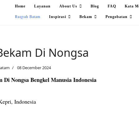
Home
Layanan
About Us
Blog
FAQ
Kata M
Ruqyah Batam
Inspirasi
Bekam
Pengobatan
Bekam Di Nongsa
Batam
08 December 2024
 Di Nongsa Bengkel Manusia Indonesia
epri, Indonesia