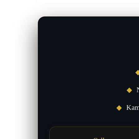
◆
N
◆
Kami