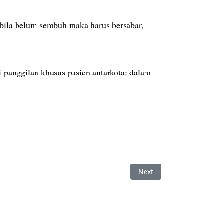
bila belum sembuh maka harus bersabar,
 panggilan khusus pasien antarkota: dalam
Next article: Ruqyah S
Next