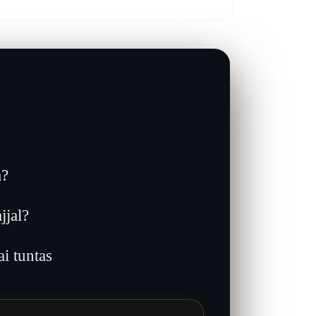
a?
jjal?
 tuntas