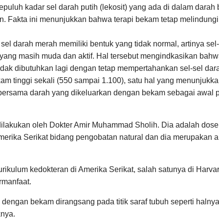
h kadar sel darah putih (lekosit) yang ada di dalam darah bia
ian. Fakta ini menunjukkan bahwa terapi bekam tetap melindun
 sel darah merah memiliki bentuk yang tidak normal, artinya sel
n yang masih muda dan aktif. Hal tersebut mengindkasikan ba
dak dibutuhkan lagi dengan tetap mempertahankan sel-sel dara
ekam tinggi sekali (550 sampai 1.100), satu hal yang menunju
ar bersama darah yang dikeluarkan dengan bekam sebagai awal 
ilakukan oleh Dokter Amir Muhammad Sholih. Dia adalah dosen
merika Serikat bidang pengobatan natural dan dia merupakan an
rikulum kedokteran di Amerika Serikat, salah satunya di Harvar
rmanfaat.
dengan bekam dirangsang pada titik saraf tubuh seperti hal
knya.