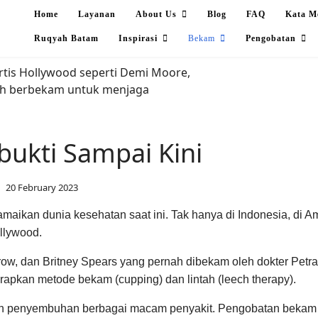
Home
Layanan
About Us
Blog
FAQ
Kata M
Ruqyah Batam
Inspirasi
Bekam
Pengobatan
ukti Sampai Kini
20 February 2023
amaikan dunia kesehatan saat ini. Tak hanya di Indonesia, di 
llywood.
ow, dan Britney Spears yang pernah dibekam oleh dokter Petra 
apkan metode bekam (cupping) dan lintah (leech therapy).
 penyembuhan berbagai macam penyakit. Pengobatan bekam b