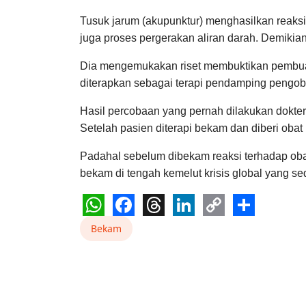
Tusuk jarum (akupunktur) menghasilkan reaks
juga proses pergerakan aliran darah. Demiki
Dia mengemukakan riset membuktikan pembua
diterapkan sebagai terapi pendamping pengob
Hasil percobaan yang pernah dilakukan dokter 
Setelah pasien diterapi bekam dan diberi obat 
Padahal sebelum dibekam reaksi terhadap obat 
bekam di tengah kemelut krisis global yang se
WhatsApp
Facebook
Threads
LinkedIn
Copy
Share
Bekam
Link