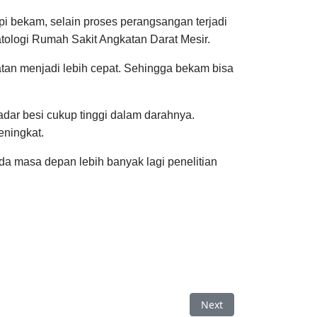
i bekam, selain proses perangsangan terjadi
tologi Rumah Sakit Angkatan Darat Mesir.
n menjadi lebih cepat. Sehingga bekam bisa
adar besi cukup tinggi dalam darahnya.
eningkat.
da masa depan lebih banyak lagi penelitian
Next article: Manfaat 
Next