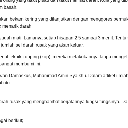
da orang yang takut pisau dan takut melihat darah. Kulit yang
am basah.
kan bekam kering yang dilanjutkan dengan menggores permukaa
k menarik darah.
sudah mati. Lamanya setiap hisapan 2,5 sampai 3 menit. Tentu
jumlah sel darah rusak yang akan keluar.
nal teknik cupping (kop), mereka melakukannya tanpa mengelua
sangat membumi ini.
muwan Damaskus, Muhammad Amin Syaikhu. Dalam artikel ilmia
 itu.
darah rusak yang menghambat berjalannya fungsi-fungsinya. Dar
gai berikut;