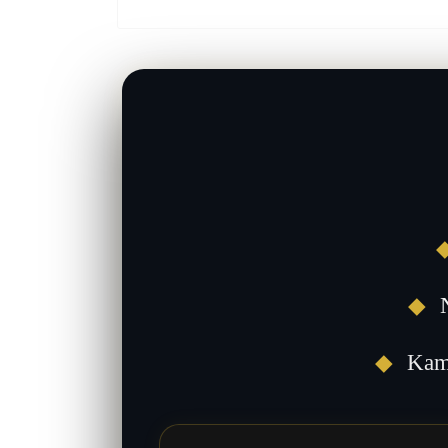
◆
N
◆
Kami