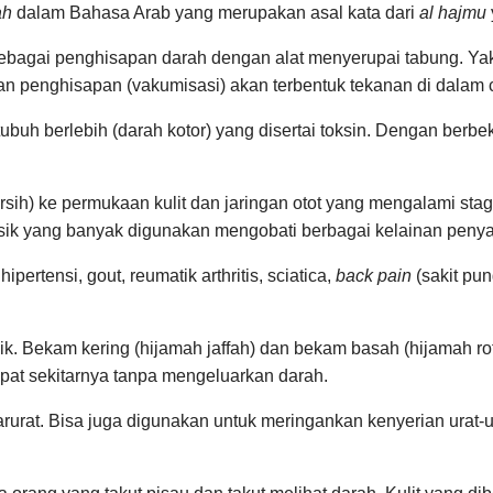
ah
dalam Bahasa Arab yang merupakan asal kata dari
al hajmu
ebagai penghisapan darah dengan alat menyerupai tabung. Yak
 penghisapan (vakumisasi) akan terbentuk tekanan di dalam 
n tubuh berlebih (darah kotor) yang disertai toksin. Dengan be
sih) ke permukaan kulit dan jaringan otot yang mengalami stag
k yang banyak digunakan mengobati berbagai kelainan penyak
ipertensi, gout, reumatik arthritis, sciatica,
back pain
(sakit pun
ik. Bekam kering (hijamah jaffah) dan bekam basah (hijamah r
pat sekitarnya tanpa mengeluarkan darah.
rurat. Bisa juga digunakan untuk meringankan kenyerian urat-u