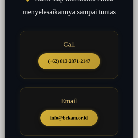
menyelesaikannya sampai tuntas
Call
(+62) 813-2871-2147
Email
info@bekam.or.id