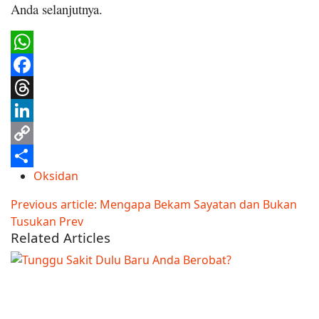
Anda selanjutnya.
WhatsApp
Facebook
Threads
LinkedIn
Copy
Oksidan
Link
Share
Previous article: Mengapa Bekam Sayatan dan Bukan
Tusukan
Prev
Related Articles