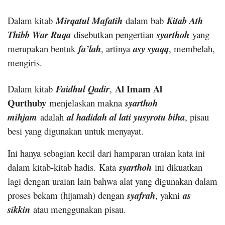
Dalam kitab
Mirqatul Mafatih
dalam bab
Kitab Ath
Thibb War Ruqa
disebutkan pengertian
syarthoh
yang
merupakan bentuk
fa’lah
, artinya
asy syaqq
, membelah,
mengiris.
Al Imam Al
Dalam kitab
Faidhul Qadir
,
Qurthuby
menjelaskan makna
syarthoh
mihjam
adalah
al hadidah al lati yusyrotu biha
, pisau
besi yang digunakan untuk menyayat.
Ini hanya sebagian kecil dari hamparan uraian kata ini
dalam kitab-kitab hadis.
Kata
syarthoh
ini dikuatkan
lagi dengan uraian lain bahwa alat yang digunakan dalam
proses bekam (hijamah) dengan
syafrah
, yakni
as
sikkin
atau menggunakan pisau.