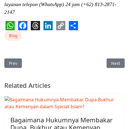
layanan telepon (WhatsApp) 24 jam (+62) 813-2871-
2147
WhatsApp
Facebook
Threads
LinkedIn
Copy
Share
Blog
Link
Previous article: Bekam Khusus Pengobatan Sakit Jantung
Next art
Prev
Next
Related Articles
Bagaimana Hukumnya Membakar
Dupa, Bukhur atau Kemenyan