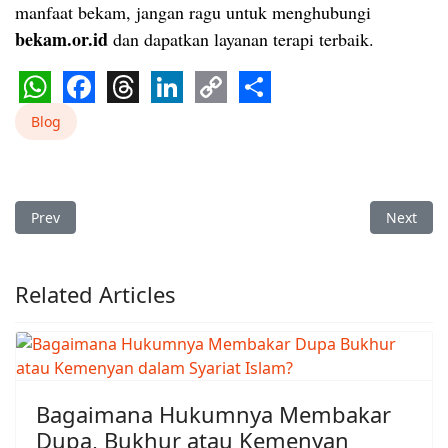
manfaat bekam, jangan ragu untuk menghubungi
bekam.or.id
dan dapatkan layanan terapi terbaik.
WhatsApp
Facebook
Threads
LinkedIn
Copy
Share
Blog
Link
Previous article: Bekam Batam untuk Sakit Jantung, Manfaat d
Next art
Prev
Next
Related Articles
Bagaimana Hukumnya Membakar
Dupa, Bukhur atau Kemenyan