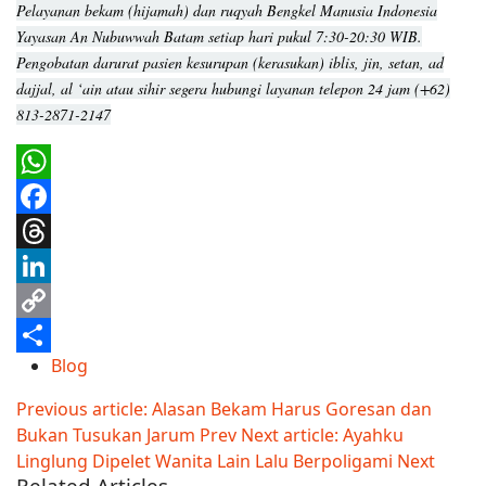
Pelayanan bekam (hijamah) dan ruqyah Bengkel Manusia Indonesia
Yayasan An Nubuwwah Batam setiap hari pukul 7:30-20:30 WIB.
Pengobatan darurat pasien kesurupan (kerasukan) iblis, jin, setan, ad
dajjal, al ‘ain atau sihir segera hubungi layanan telepon 24 jam (+62)
813-2871-2147
WhatsApp
Facebook
Threads
LinkedIn
Copy
Blog
Link
Share
Previous article: Alasan Bekam Harus Goresan dan
Bukan Tusukan Jarum
Prev
Next article: Ayahku
Linglung Dipelet Wanita Lain Lalu Berpoligami
Next
Related Articles