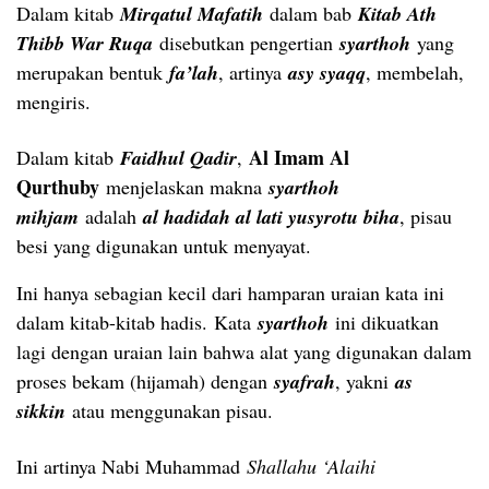
Dalam kitab
Mirqatul Mafatih
dalam bab
Kitab Ath
Thibb War Ruqa
disebutkan pengertian
syarthoh
yang
merupakan bentuk
fa’lah
, artinya
asy syaqq
, membelah,
mengiris.
Al Imam Al
Dalam kitab
Faidhul Qadir
,
Qurthuby
menjelaskan makna
syarthoh
mihjam
adalah
al hadidah al lati yusyrotu biha
, pisau
besi yang digunakan untuk menyayat.
Ini hanya sebagian kecil dari hamparan uraian kata ini
dalam kitab-kitab hadis. Kata
syarthoh
ini dikuatkan
lagi dengan uraian lain bahwa alat yang digunakan dalam
proses bekam (hijamah) dengan
syafrah
, yakni
as
sikkin
atau menggunakan pisau.
Ini artinya Nabi Muhammad
Shallahu ‘Alaihi