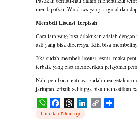
Pastikan berhati-hati dalam menentukan temp
mendapatkan Windows yang original dan dap
Membeli Lisensi Terpisah
Cara lain yang bisa dilakukan adalah dengan
asli yang bisa dipercaya. Kita bisa membeli
Jika sudah membeli lisensi resmi, maka pent
terbaik yang bisa memberikan pelayanan pem
Nah, pembaca tentunya sudah mengetahui me
jaringan terbaik sehingga bisa memastikan
WhatsApp
Facebook
Threads
LinkedIn
Copy
Share
Ilmu dan Teknologi
Link