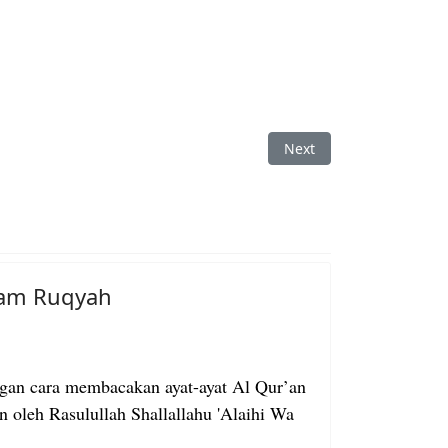
Next article: Dasar H
Next
am Ruqyah
gan cara membacakan ayat-ayat Al Qur’an
an oleh Rasulullah Shallallahu 'Alaihi Wa