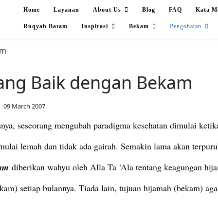
Home
Layanan
About Us
Blog
FAQ
Kata M
Ruqyah Batam
Inspirasi
Bekam
Pengobatan
ang Baik dengan Bekam
09 March 2007
snya, seseorang mengubah paradigma kesehatan dimulai ketik
h mulai lemah dan tidak ada gairah. Semakin lama akan terpuru
lam
diberikan wahyu oleh Alla Ta ‘Ala tentang keagungan hij
ekam) setiap bulannya.
Tiada lain, tujuan hijamah (bekam) aga