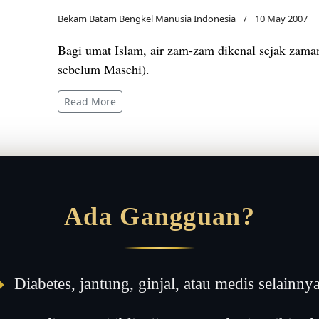
Bekam Batam Bengkel Manusia Indonesia
10 May 2007
Bagi umat Islam, air zam-zam dikenal sejak zama
sebelum Masehi).
Read More
Ada Gangguan?
◆
Diabetes, jantung, ginjal, atau medis selainny