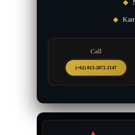
◆
N
◆
Kami
Call
(+62) 813-2871-2147