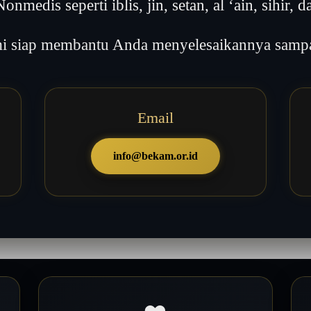
onmedis seperti iblis, jin, setan, al ‘ain, sihir, da
 siap membantu Anda menyelesaikannya sampai
Email
info@bekam.or.id