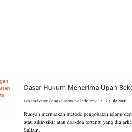
e Nabi Muhammad 1
Dasar Hukum Menerima Upah Bek
Bekam Batam Bengkel Manusia Indonesia
20 July 2006
Ruqyah merupakan metode pengobatan islami den
atau zikir-zikir atau doa-doa tertentu yang diajark
Sallam.