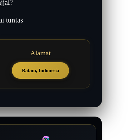
jjal?
 tuntas
Alamat
Batam, Indonesia