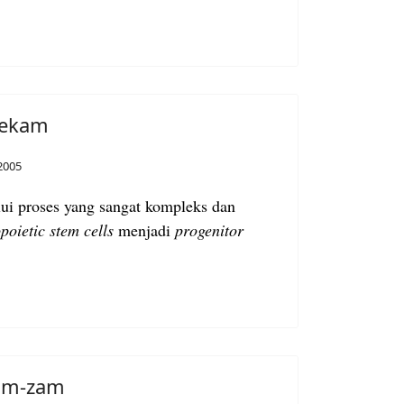
Bekam
2005
lui proses yang sangat kompleks dan
poietic stem cells
menjadi
progenitor
Zam-zam