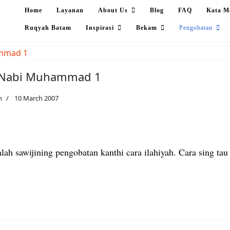
Home
Layanan
About Us
Blog
FAQ
Kata M
Ruqyah Batam
Inspirasi
Bekam
Pengobatan
 Nabi Muhammad 1
h
10 March 2007
ah sawijining pengobatan kanthi cara ilahiyah. Cara sing ta