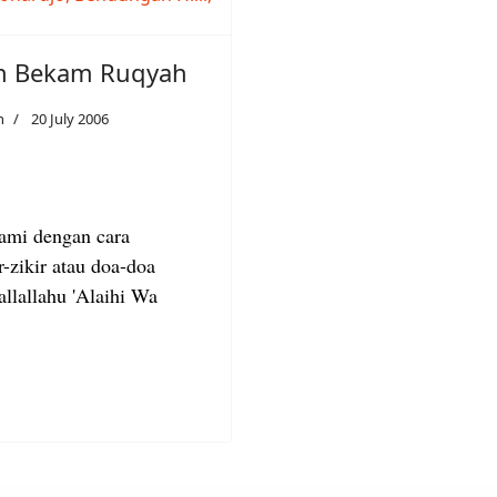
h Bekam Ruqyah
h
20 July 2006
ami dengan cara
-zikir atau doa-doa
allallahu 'Alaihi Wa