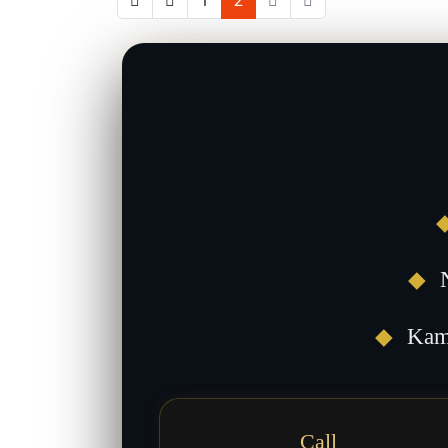
1
2
◆
N
◆
Kami
Call