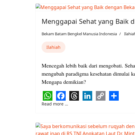
Menggapai Sehat yang Baik 
Bekam Batam Bengkel Manusia Indonesia
Ilahia
Ilahiah
Mencegah lebih baik dari mengobati. Seha
mengubah paradigma kesehatan dimulai ket
Mengapa demikian?
WhatsApp
Facebook
Threads
LinkedIn
Copy
Share
Read more …
Link