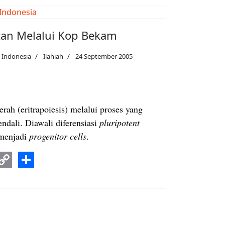
an Melalui Kop Bekam
 Indonesia
Ilahiah
24 September 2005
ah (eritrapoiesis) melalui proses yang
ndali. Diawali diferensiasi
pluripotent
enjadi
progenitor cells
.
k
ds
kedIn
Copy
Share
Link