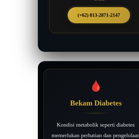
(+62) 813-2871-2147
🩸
Bekam Diabetes
Kondisi metabolik seperti diabetes
memerlukan perhatian dan pengelolaa