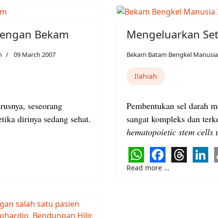
dengan Bekam
Mengeluarkan Set
h
09 March 2007
Bekam Batam Bengkel Manusia
Ilahiah
rusnya, seseorang
Pembentukan sel darah mer
ika dirinya sedang sehat.
sangat kompleks dan terke
hematopoietic stem cells
m
WhatsApp
Faceboo
Threa
Lin
Read more …