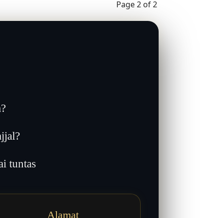
Page 2 of 2
a?
jjal?
 tuntas
Alamat