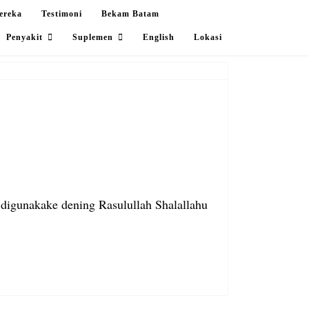
ereka
Testimoni
Bekam Batam
Penyakit
Suplemen
English
Lokasi
u digunakake dening Rasulullah Shalallahu