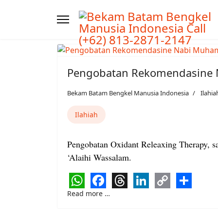
Pengobatan Rekomendasine
Bekam Batam Bengkel Manusia Indonesia
Ilahia
Ilahiah
Pengobatan Oxidant Releaxing Therapy, sal
‘Alaihi Wassalam.
WhatsApp
Facebook
Threads
LinkedIn
Copy
Share
Read more …
Link