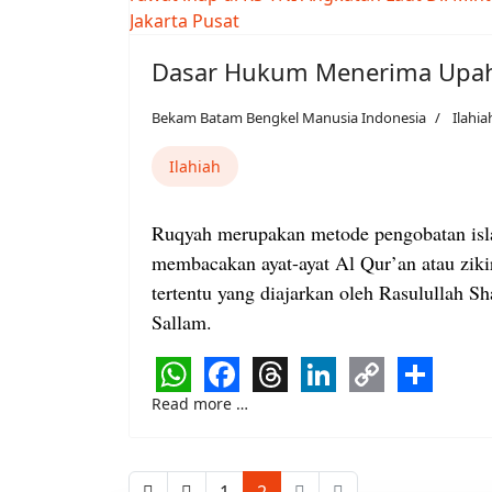
Dasar Hukum Menerima Upa
Bekam Batam Bengkel Manusia Indonesia
Ilahia
Ilahiah
Ruqyah merupakan metode pengobatan isl
membacakan ayat-ayat Al Qur’an atau zikir
tertentu yang diajarkan oleh Rasulullah Sh
Sallam.
WhatsApp
Facebook
Threads
LinkedIn
Copy
Share
Read more …
Link